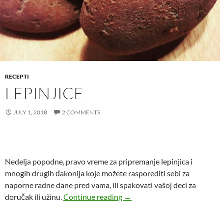
RECEPTI
LEPINJICE
JULY 1, 2018
2 COMMENTS
Nedelja popodne, pravo vreme za pripremanje lepinjica i
mnogih drugih đakonija koje možete rasporediti sebi za
naporne radne dane pred vama, ili spakovati vašoj deci za
Lepinjice
doručak ili užinu.
Continue reading
→