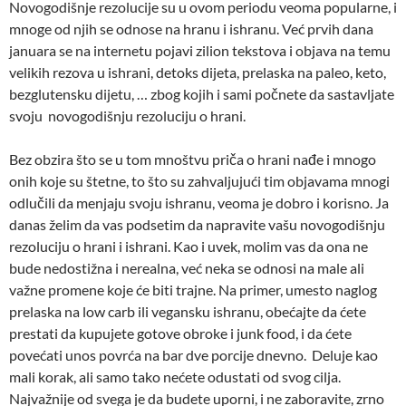
Novogodišnje rezolucije su u ovom periodu veoma popularne, i
mnoge od njih se odnose na hranu i ishranu. Već prvih dana
januara se na internetu pojavi zilion tekstova i objava na temu
velikih rezova u ishrani, detoks dijeta, prelaska na paleo, keto,
bezglutensku dijetu, … zbog kojih i sami počnete da sastavljate
svoju novogodišnju rezoluciju o hrani.
Bez obzira što se u tom mnoštvu priča o hrani nađe i mnogo
onih koje su štetne, to što su zahvaljujući tim objavama mnogi
odlučili da menjaju svoju ishranu, veoma je dobro i korisno. Ja
danas želim da vas podsetim da napravite vašu novogodišnju
rezoluciju o hrani i ishrani. Kao i uvek, molim vas da ona ne
bude nedostižna i nerealna, već neka se odnosi na male ali
važne promene koje će biti trajne. Na primer, umesto naglog
prelaska na low carb ili vegansku ishranu, obećajte da ćete
prestati da kupujete gotove obroke i junk food, i da ćete
povećati unos povrća na bar dve porcije dnevno. Deluje kao
mali korak, ali samo tako nećete odustati od svog cilja.
Najvažnije od svega je da budete uporni, i ne zaboravite, zrno