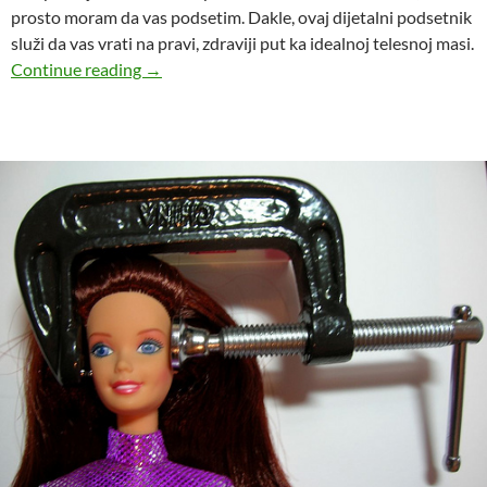
prosto moram da vas podsetim. Dakle, ovaj dijetalni podsetnik
služi da vas vrati na pravi, zdraviji put ka idealnoj telesnoj masi.
Mali dijetalni podsetnik
Continue reading
→