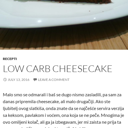
RECEPTI
LOW CARB CHEESECAKE
JULY 13, 2016
LEAVE A COMMENT
Malo smo se odmarali i baš se dugo nismo zasladili, pa sam za
danas pripremila cheesecake, ali malo drugačiji. Ako ste
ljubitelj ovog slatkiša, onda znate da se najčešće servira verzija
sa keksom, pavlakom i voćem, ona koja se ne peče. Mnogima je
ovo omiljeni kolač, ali ga ja izbegavam, jer mi zaista ne prija ta