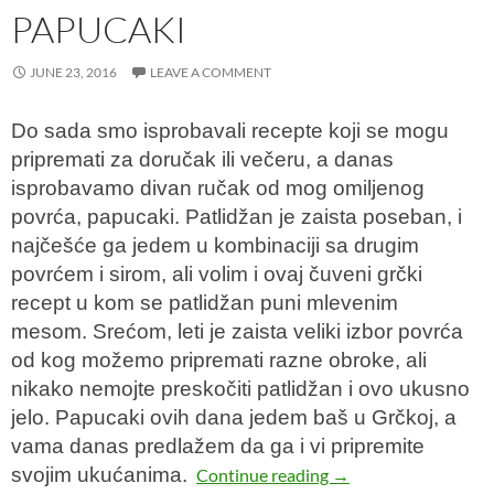
PAPUCAKI
JUNE 23, 2016
LEAVE A COMMENT
Do sada smo isprobavali recepte koji se mogu
pripremati za doručak ili večeru, a danas
isprobavamo divan ručak od mog omiljenog
povrća, papucaki. Patlidžan je zaista poseban, i
najčešće ga jedem u kombinaciji sa drugim
povrćem i sirom, ali volim i ovaj čuveni grčki
recept u kom se patlidžan puni mlevenim
mesom.
Srećom, leti je zaista veliki izbor povrća
od kog možemo pripremati razne obroke, ali
nikako nemojte preskočiti patlidžan i ovo ukusno
jelo.
Papucaki
ovih dana jedem baš u Grčkoj, a
vama danas predlažem da ga i vi pripremite
svojim ukućanima.
Papucaki
Continue reading
→