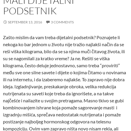
MALI DIJETALNI
PODSETNIK
SEPTEMBER 13, 2016
3 COMMENTS
Zašto mislim da vam treba dijetalni podsetnik? Poznajete li
nekoga ko bar jednom u životu nije tražio najlakši način da se
reši viška kilograma, bilo da se sa njima muči čitavog života, ili
su se nagomilali za kratko vreme? Ja ne. Rešiti se viška
kilograma, često deluje jednostavno, samo treba “proviriti”
među sve one silne savete i dijete o kojima čitamo u novinama
ili na internetu, i da izaberemo najlakše. To zapravo nije dobra
ideja. Izgladnjivanje, preskakanje obroka, velika redukcija
nutrijenata su saveti koje treba da ignorišete, a na takve
najčešće i nailazite u svojim pretragama. Masno tkivo se gubi
kombinovanjem ishrane koja pomaže sagorevanje masti i
izgradnju mišića, sprečava nedostatak nutrijenata i pomaže
postizanje najboljeg hormonskog odgovora na telesnu
kompoziciju. Ovim vam zapravo ništa novo nisam rekla, ali