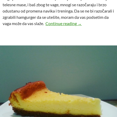
telesne mase, i baš zbog te vage, mnogi se razočaraju i brzo
odustanu od promena navika i treninga. Da se ne bi razočarali i
zgrabili hamgurger da se utešite, moram da vas podsetim da
Lažljiva vaga
vaga može da vas slaže.
Continue reading
→