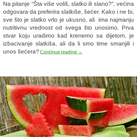
Na pitanje “Šta više voliš, slatko ili slano?”, većina
odgovara da preferira slatkiše, šećer. Kako i ne bi,
sve što je slatko vrlo je ukusno, ali ima najmanju
nutritivnu vrednost od svega što unosimo. Prva
stvar koju uradimo kad krenemo sa dijetom, je
izbacivanje slatkiša, ali da li smo time smanjili i
unos šećera?
Skriveni šećer
Continue reading
→