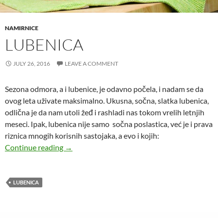
NAMIRNICE
LUBENICA
JULY 26, 2016
LEAVE A COMMENT
Sezona odmora, a i lubenice, je odavno počela, i nadam se da
ovog leta uživate maksimalno. Ukusna, sočna, slatka lubenica,
odlična je da nam utoli žeđ i rashladi nas tokom vrelih letnjih
meseci. Ipak, lubenica nije samo sočna poslastica, već je i prava
riznica mnogih korisnih sastojaka, a evo i kojih:
Lubenica
Continue reading
→
LUBENICA