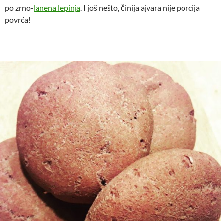
po zrno-
lanena lepinja
. I još nešto, činija ajvara nije porcija
povrća!