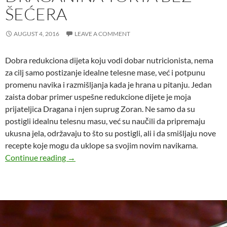
ŠEĆERA
AUGUST 4, 2016
LEAVE A COMMENT
Dobra redukciona dijeta koju vodi dobar nutricionista, nema
za cilj samo postizanje idealne telesne mase, već i potpunu
promenu navika i razmišljanja kada je hrana u pitanju. Jedan
zaista dobar primer uspešne redukcione dijete je moja
prijateljica Dragana i njen suprug Zoran. Ne samo da su
postigli idealnu telesnu masu, već su naučili da pripremaju
ukusna jela, održavaju to što su postigli, ali i da smišljaju nove
recepte koje mogu da uklope sa svojim novim navikama.
Draganina torta bez šećera
Continue reading
→