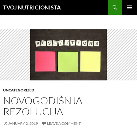
Skip
Search
TVOJ NUTRICIONISTA
to
PRIMAR
content
MENU
UNCATEGORIZED
NOVOGODIŠNJA
REZOLUCIJA
JANUARY 2, 2019
LEAVE A COMMENT