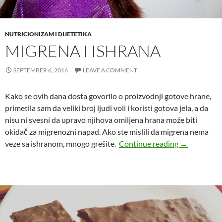
NUTRICIONIZAM I DIJETETIKA
MIGRENA I ISHRANA
SEPTEMBER 6, 2016
LEAVE A COMMENT
Kako se ovih dana dosta govorilo o proizvodnji gotove hrane,
primetila sam da veliki broj ljudi voli i koristi gotova jela, a da
nisu ni svesni da upravo njihova omiljena hrana može biti
okidač za migrenozni napad. Ako ste mislili da migrena nema
Migrena i is
veze sa ishranom, mnogo grešite.
Continue reading
→