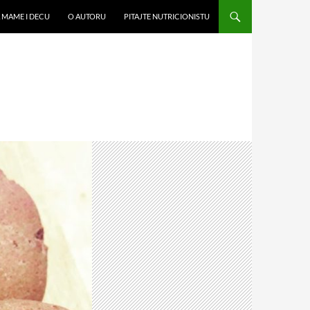
 MAME I DECU
O AUTORU
PITAJTE NUTRICIONISTU