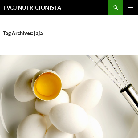
Skip
Search
TVOJ NUTRICIONISTA
to
PRIMAR
content
MENU
Tag Archives: jaja