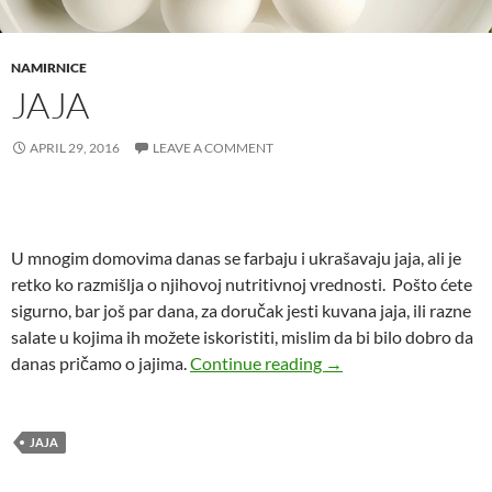
NAMIRNICE
JAJA
APRIL 29, 2016
LEAVE A COMMENT
U mnogim domovima danas se farbaju i ukrašavaju jaja, ali je
retko ko razmišlja o njihovoj nutritivnoj vrednosti. Pošto ćete
sigurno, bar još par dana, za doručak jesti kuvana jaja, ili razne
salate u kojima ih možete iskoristiti, mislim da bi bilo dobro da
Jaja
danas pričamo o jajima.
Continue reading
→
JAJA